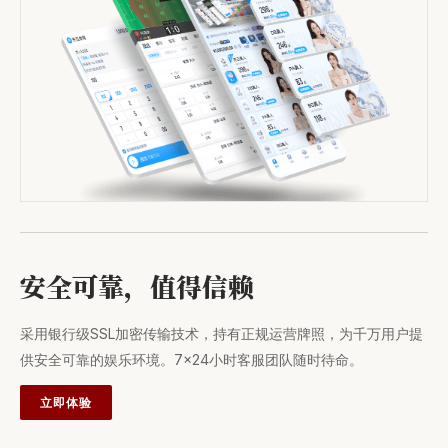
安全可靠，值得信赖
采用银行级SSL加密传输技术，持有正规运营牌照，为千万用户提
供安全可靠的娱乐环境。7×24小时客服团队随时待命。
立即体验