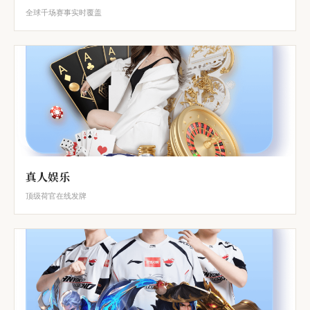
全球千场赛事实时覆盖
真人娱乐
顶级荷官在线发牌