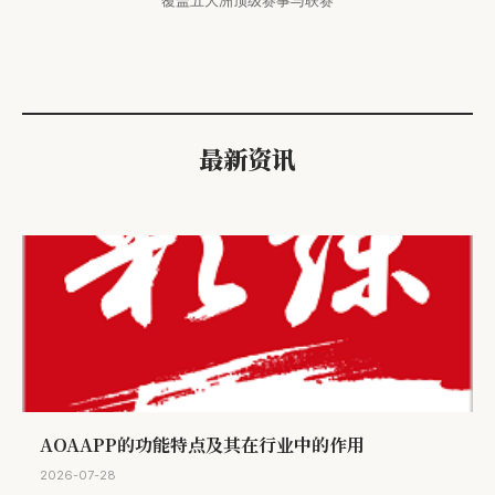
覆盖五大洲顶级赛事与联赛
最新资讯
AOAAPP的功能特点及其在行业中的作用
2026-07-28